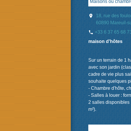
Maisons ou chambr
location_on
18, rue des foul
60890 Mareuil-s
+33 6 37 65 68 7
phone
maison d'hôtes
Sur un terrain de 1 
avec son jardin (clas
cadre de vie plus sai
souhaite quelques pis
- Chambre d'hôte, 
- Salles à louer : fo
2 salles disponibles
m²).