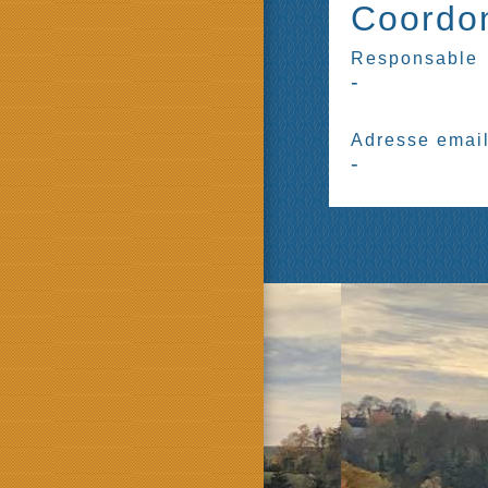
Coordon
Responsable
-
Adresse emai
-