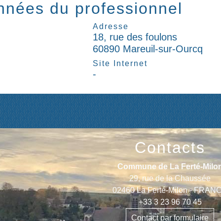
nées du professionnel
Adresse
18, rue des foulons
60890 Mareuil-sur-Ourcq
l
Site Internet
-
Contacts
Commune de La Ferté-Milo
29, rue de la Chaussée
02460 La Ferté-Milon - FRAN
+33 3 23 96 70 45
Contact par formulaire