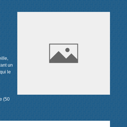
ille,
rant un
qui le
e (50