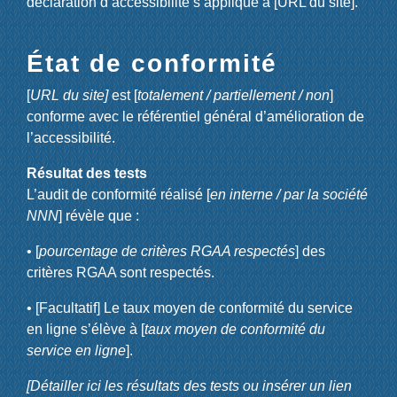
déclaration d’accessibilité s’applique à [URL du site].
État de conformité
[
URL du site]
est [
totalement / partiellement / non
]
conforme avec le référentiel général d’amélioration de
l’accessibilité.
Résultat des tests
L’audit de conformité réalisé [
en interne / par la société
NNN
] révèle que :
• [
pourcentage de critères RGAA respectés
] des
critères RGAA sont respectés.
• [Facultatif] Le taux moyen de conformité du service
en ligne s’élève à [
taux moyen de conformité du
service en ligne
].
[Détailler ici les résultats des tests ou insérer un lien