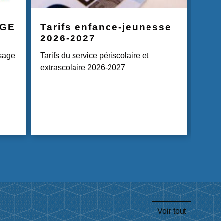
AGE
Tarifs enfance-jeunesse
La 
2026-2027
Ferme
usage
Tarifs du service périscolaire et
extrascolaire 2026-2027
Voir tout