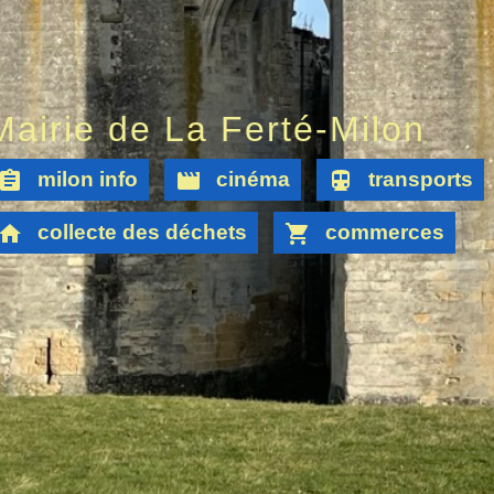
Mairie de La Ferté-Milon
ssignment
movie
directions_subway
milon info
cinéma
transports
home
shopping_cart
collecte des déchets
commerces