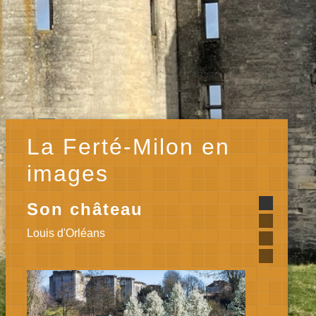
La Ferté-Milon en
images
Son château
et ses remparts