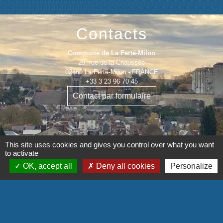
Contacts
Commune de La Ferté-Milon
29, rue de la Chaussée
02460 La Ferté-Milon - FRANCE
+33 3 23 96 70 45
Contact par formulaire
This site uses cookies and gives you control over what you want
to activate
Mentions légales
-
Politique de confidentialité
-
OK, accept all
Deny all cookies
Personalize
Accessibilité
-
Plan du site
-
Gestion des cookies
Site créé en partenariat avec Réseau des Communes