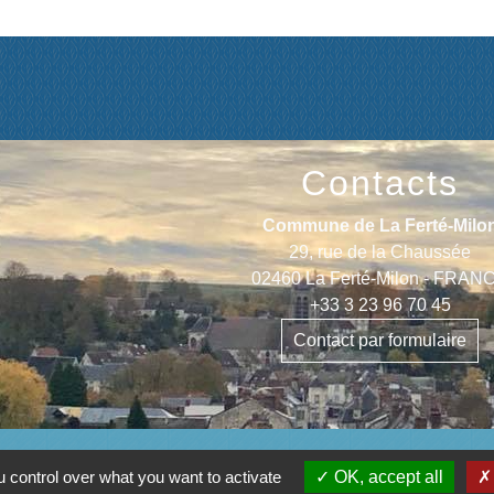
Contacts
Commune de La Ferté-Milo
29, rue de la Chaussée
02460 La Ferté-Milon - FRAN
+33 3 23 96 70 45
Contact par formulaire
 control over what you want to activate
OK, accept all
entions légales
-
Politique de confidentialité
-
Accessibilité
-