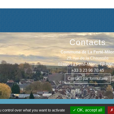
Contacts
Commune de La Ferté-Milo
29, rue de la Chaussée
02460 La Ferté-Milon - FRAN
+33 3 23 96 70 45
Contact par formulaire
 control over what you want to activate
OK, accept all
entions légales
-
Politique de confidentialité
-
Accessibilité
-