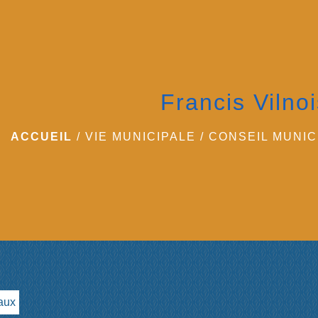
Francis Vilno
ACCUEIL
/
VIE MUNICIPALE
/
CONSEIL MUNIC
aux