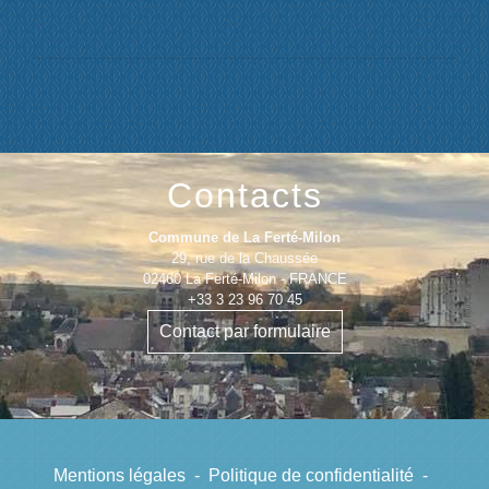
Contacts
Commune de La Ferté-Milon
29, rue de la Chaussée
02460 La Ferté-Milon - FRANCE
+33 3 23 96 70 45
Contact par formulaire
Mentions légales
-
Politique de confidentialité
-