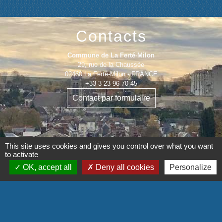
Contacts
Commune de La Ferté-Milon
29, rue de la Chaussée
02460 La Ferté-Milon - FRANCE
+33 3 23 96 70 45
Contact par formulaire
This site uses cookies and gives you control over what you want
to activate
Mentions légales
-
Politique de confidentialité
-
OK, accept all
Deny all cookies
Personalize
Accessibilité
-
Plan du site
-
Gestion des cookies
Site créé en partenariat avec Réseau des Communes