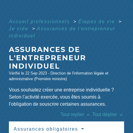
Accueil professionnels
>
Étapes de vie
>
Je crée
>
Assurances de l'entrepreneur
individuel
ASSURANCES DE
L'ENTREPRENEUR
INDIVIDUEL
Vérifié le 22 Sep 2023 - Direction de l'information légale et
administrative (Première ministre)
Vous souhaitez créer une entreprise individuelle ?
Selon l'activité exercée, vous êtes soumis à
l'obligation de souscrire certaines assurances.
keyboard_arrow_up
keyboard_arrow_down
Tout replier
Tout déplier
Assurances obligatoires