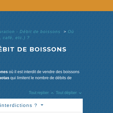
uration - Débit de boissons
>
Où
 café, etc.) ?
ÉBIT DE BOISSONS
ones
où il est interdit de vendre des boissons
uotas
qui limitent le nombre de débits de
keyboard_arrow_up
keyboard_arrow_down
Tout replier
Tout déplier
interdictions ?