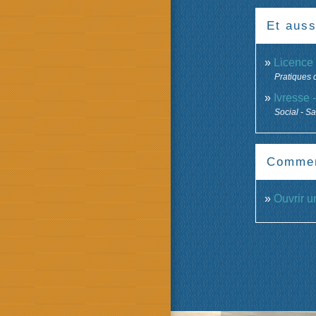
Et auss
Licence 
Pratiques
Ivresse 
Social - S
Comment
Ouvrir 