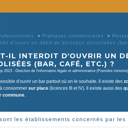
professionnels
>
Pratiques commerciales
>
Resta
erdit d'ouvrir un débit de boissons alcoolisées (bar,
T-IL INTERDIT D'OUVRIR UN D
LISÉES (BAR, CAFÉ, ETC.) ?
ep 2023 - Direction de l'information légale et administrative (Première ministre)
 possible d'ouvrir un bar partout où on le souhaite. Il existe des
z
s à consommer
sur place
(licences III et IV). Il existe aussi des
q
ar
commune
.
sont les établissements concernés par les 