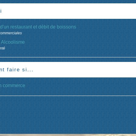
i
d'un restaurant et débit de boissons
 commerciales
- Alcoolisme
anté
 faire si...
un commerce