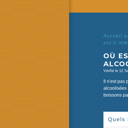
Accueil 
est-il int
OÙ ES
ALCOO
Vérifié le 12 S
Il n'est pas
alcoolisée
boissons p
Quels 