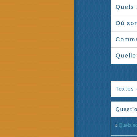
Quels 
Où son
Commen
Quelle
Textes 
Questi
Quels so