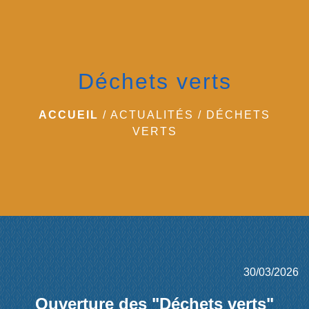
menu
Déchets verts
ACCUEIL
/
ACTUALITÉS
/
DÉCHETS
VERTS
30/03/2026
Ouverture des "Déchets verts"