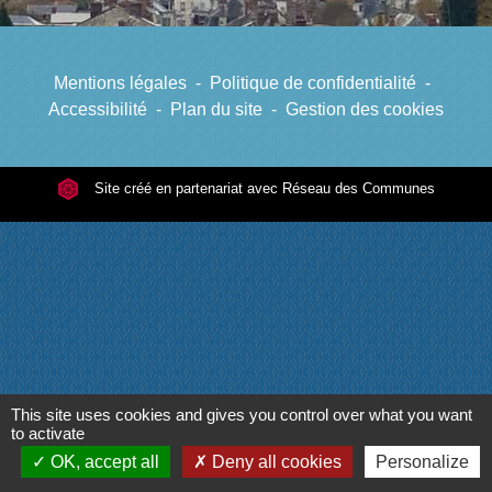
Mentions légales
-
Politique de confidentialité
-
Accessibilité
-
Plan du site
-
Gestion des cookies
Site créé en partenariat avec Réseau des Communes
This site uses cookies and gives you control over what you want
to activate
OK, accept all
Deny all cookies
Personalize